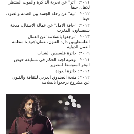
٢٠١١
: "
اثر
"
عن
تجربة
الذاكرة
والموت
المنتظر
للاهل،
حيفا
٢٠١٢
: "
تيه
"
عن
رحلة
الجسد
بين
العتمة
والضوء،
حيفا
٢٠١٢
: "
حافة
الامل
"
عن
عمالة
الاطفال،
مدينة
شيفشاون،
المغرب
٢٠١٣
: "
ترجعوا
بالسلامة
"
عن
العمال
الفلسطيينين
دارة
الفنون،
عمان
\
جنيف
\
منظمة
العمل
الدولية
٢٠٠٩
:
جائزة
فلسطين
الشباب
٢٠١١
:
توصية
لجنة
الحكم
في
مسابقة
حوض
البحر
المتوسط
للتصوير
٢٠١٢
:
جائزة
العودة
٢٠١٢
:
منحة
الصندوق
العربي
للثقافة
والفنون
عن
مشروع
ترجعوا
بالسلامة