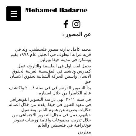
Mohamed Badarne
عن
المصور
:
محمد
كامل
بدارنه
مصور
فلسطيني
.
ولد
في
قرية
عرابة
البطوف
في
الجليل
عام
١٩٧٨
يقيم
ويسكن
في
مدينة
حيفا
وبرلين
.
يحمل
لقب
اول
في
الفلسفة
والتاريخ،
عمل
كمدرس
وناشط
في
المؤسسة
العربية
لحقوق
الانسان
وأسس
الحركة
الشبابية
لحقوق
الانسان
حق
.
بدأ
التصوير
الفوتغرافي
في
سنة
٢٠٠٨
واكتشف
عالم
الكاميرا
من
خلال
اسفاره
.
في
سنه
٢٠١٢
أنهى
دراسة
التصوير
الفوتغرافي
في
معهد
الفنون
في
حيفا
.
يقدم
من
خلال
اعماله
حكايات
بصرية
عن
هموم
الناس
وتفاصيل
حياتهم،يعمل
في
مجال
التصوير
الاجتماعي
من
خلال
تدريب
مجموعات
واقامة
ورشات
تصوير
فوتغرافية
في
فلسطين
والعالم
.
معارض